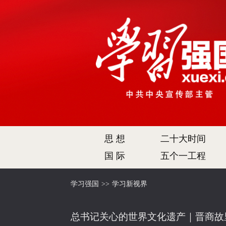
思 想
二十大时间
国 际
五个一工程
学习强国
>>
学习新视界
总书记关心的世界文化遗产｜晋商故