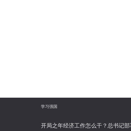
思 想
二十大时间
国 际
五个一工程
学习强国
开局之年经济工作怎么干？总书记部