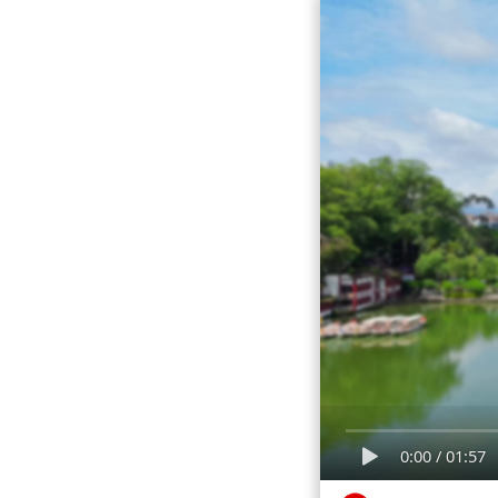
0:00
/
01:57