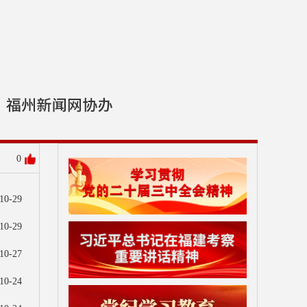
0
10-29
10-29
10-27
10-24