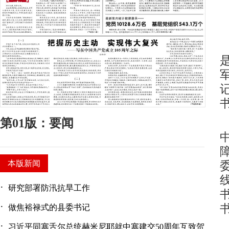
第01版：要闻
本版新闻
·
研究部署防汛抗旱工作
·
做焦裕禄式的县委书记
·
习近平同塞舌尔总统赫米尼耶就中塞建交50周年互致贺