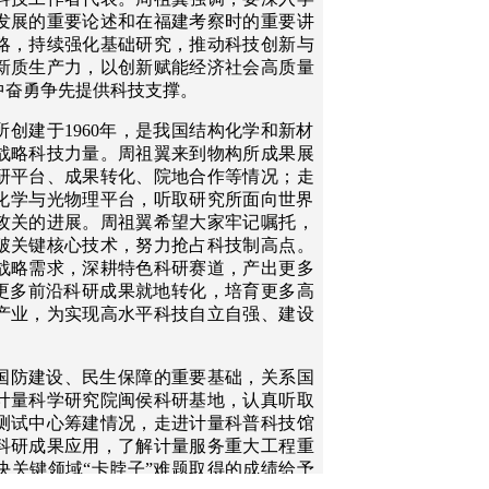
发展的重要论述和在福建考察时的重要讲
略，持续强化基础研究，推动科技创新与
新质生产力，以创新赋能经济社会高质量
中奋勇争先提供科技支撑。
创建于1960年，是我国结构化学和新材
战略科技力量。周祖翼来到物构所成果展
研平台、成果转化、院地合作等情况；走
化学与光物理平台，听取研究所面向世界
攻关的进展。周祖翼希望大家牢记嘱托，
破关键核心技术，努力抢占科技制高点。
战略需求，深耕特色科研赛道，产出更多
动更多前沿科研成果就地转化，培育更多高
产业，为实现高水平科技自立自强、建设
国防建设、民生保障的重要基础，关系国
计量科学研究院闽侯科研基地，认真听取
测试中心筹建情况，走进计量科普科技馆
科研成果应用，了解计量服务重大工程重
决关键领域“卡脖子”难题取得的成绩给予