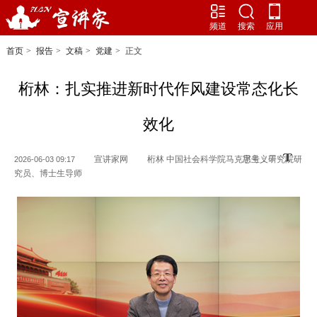
频道
搜索
应用
首页
>
报告
>
文稿
>
党建
>
正文
桁林：扎实推进新时代作风建设常态化长
效化
宣讲家网
桁林 中国社会科学院马克思主义研究院研
字号：
2026-06-03 09:17
究员、博士生导师