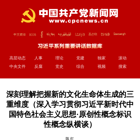
高层动态
人事
理论
党建
独家
滚动
中央文件
反腐
党史
综合
视频
搜索
深刻理解把握新的文化生命体生成的三
重维度（深入学习贯彻习近平新时代中
国特色社会主义思想·原创性概念标识
性概念纵横谈）
陈 红