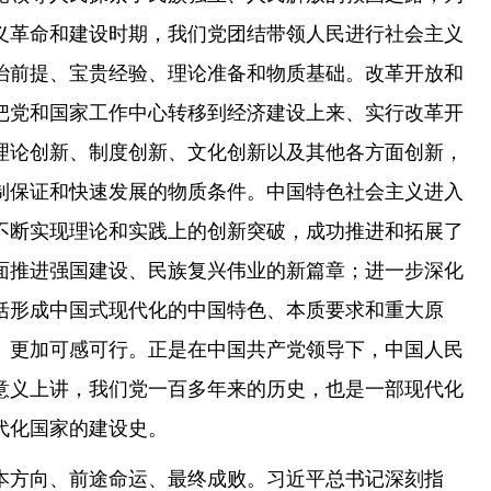
义革命和建设时期，我们党团结带领人民进行社会主义
治前提、宝贵经验、理论准备和物质基础。改革开放和
把党和国家工作中心转移到经济建设上来、实行改革开
理论创新、制度创新、文化创新以及其他各方面创新，
制保证和快速发展的物质条件。中国特色社会主义进入
不断实现理论和实践上的创新突破，成功推进和拓展了
面推进强国建设、民族复兴伟业的新篇章；进一步深化
括形成中国式现代化的中国特色、本质要求和重大原
、更加可感可行。正是在中国共产党领导下，中国人民
意义上讲，我们党一百多年来的历史，也是一部现代化
代化国家的建设史。
方向、前途命运、最终成败。习近平总书记深刻指