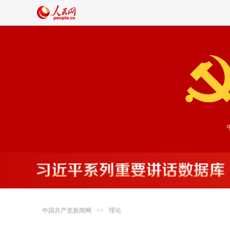
"不
中国共产党新闻网
>>
理论