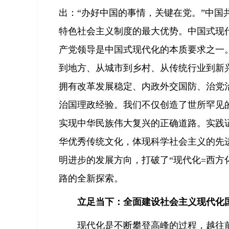
出：“办好中国的事情，关键在党。”中
特色社会主义制度的最大优势。中国式现
产党领导是中国式现代化的本质要求之一。我
到地方、从城市到乡村、从传统行业到新
拥有改革发展稳定、内政外交国防、治党
治国理政经验。我们不仅创造了世所罕见
实现中华民族伟大复兴的正确道路。实践
华优秀传统文化，体现科学社会主义的先
明进步的发展方向，打破了“现代化=西方
路的全新探索。
立足当下：全面建设社会主义现代化
现代化是不断攀登高峰的过程，越往前