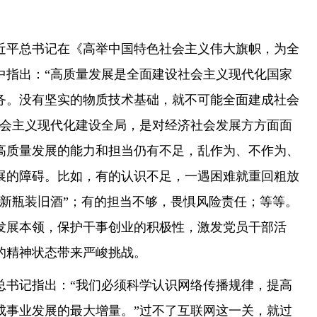
平总书记在《高举中国特色社会主义伟大旗帜，为全
中指出：“高质量发展是全面建设社会主义现代化国家
务。没有坚实的物质技术基础，就不可能全面建成社会
社会主义现代化建设全局，是对经济社会发展方方面面
高质量发展的能力和担当仍有不足，乱作为、不作为、
展的障碍。比如，有的认识不足，一遇困难就重回粗放
“新瓶装旧酒”；有的担当不够，畏惧风险责任；等等。
发展本领，保护干事创业的积极性，激发党员干部活
的精神状态带来严峻挑战。
书记指出：“我们必须科学认识网络传播规律，提高
成事业发展的最大增量。”过不了互联网这一关，就过