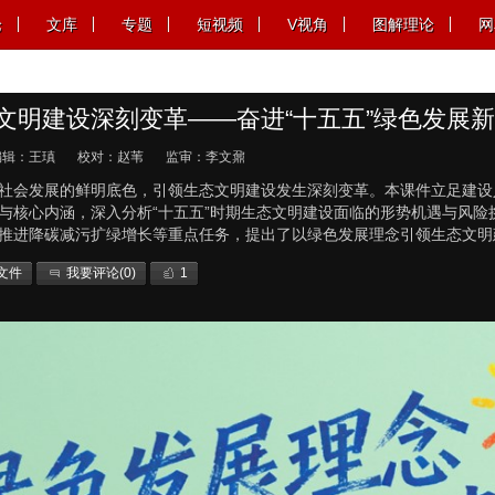
论
文库
专题
短视频
V视角
图解理论
网
文明建设深刻变革——奋进“十五五”绿色发展
编辑：王瑱
校对：赵苇
监审：李文鼐
社会发展的鲜明底色，引领生态文明建设发生深刻变革。本课件立足建设
与核心内涵，深入分析“十五五”时期生态文明建设面临的形势机遇与风险
推进降碳减污扩绿增长等重点任务，提出了以绿色发展理念引领生态文明
文件
我要评论(
0
)
1