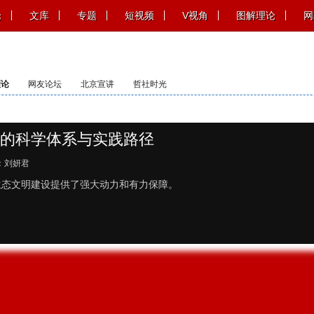
论
文库
专题
短视频
V视角
图解理论
网
理论
网友论坛
北京宣讲
哲社时光
的科学体系与实践路径
：刘妍君
生态文明建设提供了强大动力和有力保障。