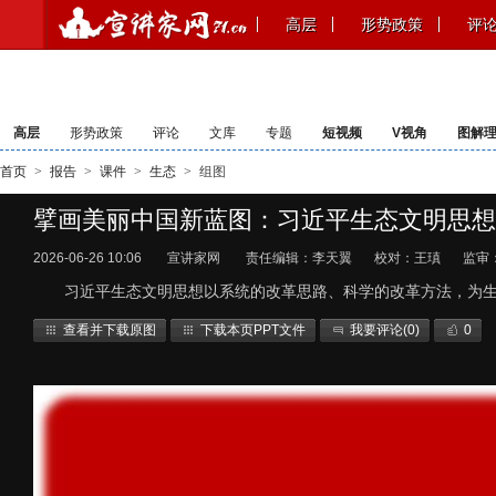
高层
形势政策
评
高层
形势政策
评论
文库
专题
短视频
V视角
图解
首页
>
报告
>
课件
>
生态
>
组图
擘画美丽中国新蓝图：习近平生态文明思想
2026-06-26 10:06
宣讲家网
责任编辑：李天翼
校对：王瑱
监审
习近平生态文明思想以系统的改革思路、科学的改革方法，为
查看并下载原图
下载本页PPT文件
我要评论(
0
)
0