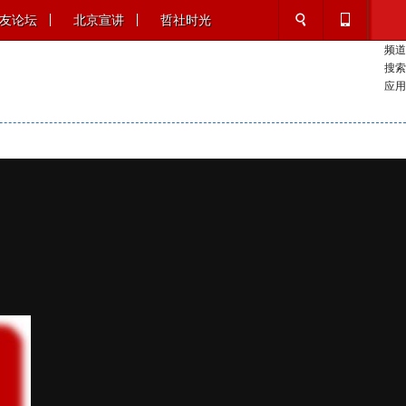
友论坛
北京宣讲
哲社时光
频道
搜索
应用