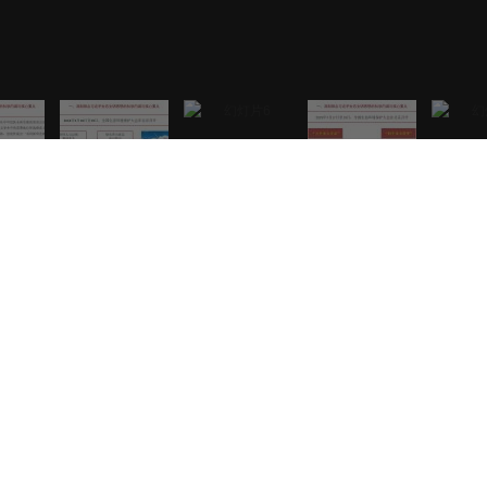
4
/
29
5
/
29
6
/
29
7
/
29
、印刷出版以及其他用途，违者将追究法律责任。
1.遵守中华人民共和国有关法律、 法规，尊重
2.本站拥有管理笔名和留言的一切权力。
3.您的言论，本站有权在网站内转载或引用。
4.评论仅供网友表达个人看法，不代表本站立场