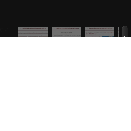
8
/
29
9
/
29
10
/
29
11
/
29
已有
0
人参与
网上道德，承担一切因您的行为而直接或间接引起的法律责任。