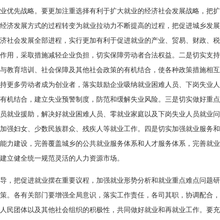
优先战略。要更加注重选择有利于扩大就业的经济社会发展战略，把扩
经济发展方式的过程转变为就业拉动力不断提高的过程，把促进城乡发展
济社会发展全部进程，实行更加有利于促进就业的产业、贸易、财政、税
作用，采取措施减轻企业负担，切实保障劳动者合法权益。二是切实支持
与教育培训、社会保障及其他社会政策的有机结合，使各种政策措施相互
持更多劳动者成为创业者，落实鼓励企业吸纳就业困难人员、下岗失业人
有机结合，建立失业预警制度，防范和缓解失业风险。三是切实做好重点
员就业援助，解决好就业困难人员、零就业家庭以及下岗失业人员就业问
加强妇女、少数民族群众、残疾人等就业工作。四是切实加强就业服务和
能力建设，完善覆盖城乡的公共就业服务体系和人才服务体系，完善就业
建立健全统一规范灵活的人力资源市场。
，把促进就业摆在重要议程，加强就业形势分析和就业重点难点问题研
策。各有关部门要增强全局意识，落实工作责任，各司其职，协调配合，
人民团体以及其他社会组织的积极性，共同做好就业和再就业工作。要充