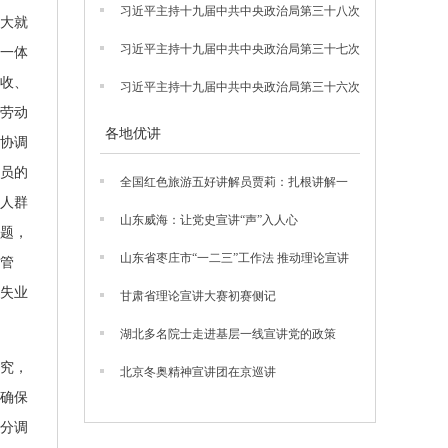
习近平主持十九届中共中央政治局第三十八次
大就
集体学习
习近平主持十九届中共中央政治局第三十七次
一体
集体学习
收、
习近平主持十九届中共中央政治局第三十六次
集体学习
劳动
各地优讲
协调
员的
全国红色旅游五好讲解员贾莉：扎根讲解一
线，宣讲那抹“香山红”
人群
山东威海：让党史宣讲“声”入人心
题，
山东省枣庄市“一二三”工作法 推动理论宣讲
管
提档升级
失业
甘肃省理论宣讲大赛初赛侧记
湖北多名院士走进基层一线宣讲党的政策
究，
北京冬奥精神宣讲团在京巡讲
确保
分调