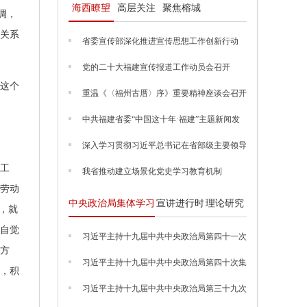
海西瞭望
高层关注
聚焦榕城
调，
关系
省委宣传部深化推进宣传思想工作创新行动
党的二十大福建宣传报道工作动员会召开
这个
重温《〈福州古厝〉序》重要精神座谈会召开
中共福建省委“中国这十年·福建”主题新闻发
布会举行
深入学习贯彻习近平总书记在省部级主要领导
干部专题研讨班上的重要讲话精神 在新时代
工
新征程中扎扎实实做好福建事情
我省推动建立场景化党史学习教育机制
劳动
中央政治局集体学习
宣讲进行时
理论研究
，就
自觉
习近平主持十九届中共中央政治局第四十一次
集体学习并发表重要讲话
方
习近平主持十九届中共中央政治局第四十次集
，积
体学习
习近平主持十九届中共中央政治局第三十九次
集体学习