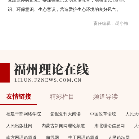
且应该终身追究。要加强生态文明宣传教育，增强全民节约意
识、环保意识、生态意识，营造爱护生态环境的良好风气。
责任编辑：胡小梅
友情链接
精彩栏目
频道导读
福建干部网络学院
党报党刊大阅读
中国改革论坛
人民大
人民出版社网
内蒙古新闻网理论频道
湖北理论信息网
大
南方网理论频道
前线网
中工网理论频道
人民论坛网