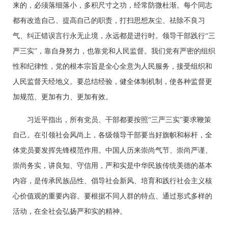
来的，必须落细落小，多积尺寸之功，经常防微杜渐。每个同志
都有改造自己、提高自己的职责，打扫思想灰尘、祛除不良习
气、纠正错误言行永无止境，永远都是进行时。领导干部践行“三
严三实”，靠自身努力，也靠党和人民监督。我们党有严密的组织
性和纪律性，党的根本宗旨是全心全意为人民服务，接受组织和
人民监督天经地义。要总结经验，健全体制机制，使各种监督更
加规范、更加有力、更加有效。
习近平指出，所有党员、干部都要按照“三严三实”要求鞭策
自己。在引领社会风尚上，各级领导干部要当好旗帜和标杆，全
体党员要发挥先锋模范作用。中国人历来崇尚气节、崇尚严谨、
崇尚务实，讲良知、守信用，严和实是中华民族传统美德的基本
内容，是传承民族品性、倡导社会新风、培育和践行社会主义核
心价值观的重要内容。要根据不同人群的特点、通过形式多样的
活动，在全社会弘扬严和实的精神。