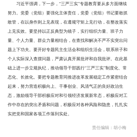
习近平强调，下一步，“三严三实”专题教育要从多方面继续
努力。党委（党组）要强化主体责任，党委（党组）书记要敢抓
敢管，在以身作则上见表现，在遵规守矩上见行动，在整改落实
上见实效。要坚持以正反典型为镜子，实行组织力量、班子力
量、个人力量、群众力量相结合，在查找和解决不严不实突出问
题上下功夫。要开好专题民主生活会和组织生活会，联系班子和
个人实际深入查摆问题，严肃认真开展批评和自我批评。在此基
础上进一步立规执纪，推动领导干部践行“三严三实”制度化、常
态化、长效化。要把专题教育同推进改革发展稳定工作紧密结合
起来，努力营造积极向上、干事创业、风清气正的良好政治生
态，激励领导干部积极应对和引领经济发展新常态，积极应对工
作中存在的突出矛盾和问题，积极应对各种风险和隐患，扎扎实
实把党和国家各项工作落到实处。
责任编辑：胡小梅