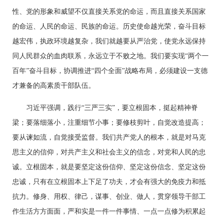
性、党的形象和威望不仅直接关系党的命运，而且直接关系国家
的命运、人民的命运、民族的命运。历史使命越光荣，奋斗目标
越宏伟，执政环境越复杂，我们就越要从严治党，使党永远保持
同人民群众的血肉联系，永远立于不败之地。我们要实现“两个一
百年”奋斗目标，协调推进“四个全面”战略布局，必须建设一支德
才兼备的高素质干部队伍。
习近平强调，践行“三严三实”，要立根固本，挺起精神脊
梁；要落细落小，注重细节小事；要修枝剪叶，自觉改造提高；
要从谏如流，自觉接受监督。我们共产党人的根本，就是对马克
思主义的信仰，对共产主义和社会主义的信念，对党和人民的忠
诚。立根固本，就是要坚定这份信仰、坚定这份信念、坚定这份
忠诚，只有在立根固本上下足了功夫，才会有强大的免疫力和抵
抗力。修身、用权、律己，谋事、创业、做人，贯穿领导干部工
作生活方方面面，严和实是一件一件事情、一点一点修为积累起