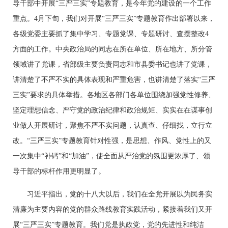
导干部中开展“三严三实”专题教育，是今年党的建设的一个工作
重点。4月下旬，我们对开展“三严三实”专题教育作出部署以来，
各级党委主要抓了集中学习、专题党课、专题研讨、查摆整改4
方面的工作。中央政治局的同志在所在单位、所在地方、所分管
领域讲了党课，省部级主要负责同志和市县委书记也讲了党课，
讲清楚了不严不实的具体表现和严重危害，也讲清楚了落实“三严
三实”要求的具体举措。各地区各部门各单位围绕加强党性修养、
坚定理想信念、严守党的政治纪律和政治规矩、实实在在谋事创
业做人开展研讨，聚焦不严不实问题，认真查、仔细找，立行立
改。“三严三实”专题教育针对性强，是思想、作风、党性上的又
一次集中“补钙”和“加油”，使全面从严治党的氛围更浓厚了、领
导干部的标杆作用更明显了。
习近平指出，党的十八大以后，我们在全党开展以为民务实
清廉为主要内容的党的群众路线教育实践活动，紧接着我们又开
展“三严三实”专题教育。我们党是执政党，党的先进性和纯洁