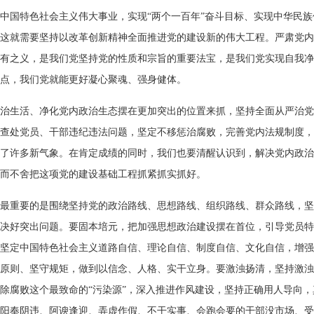
国特色社会主义伟大事业，实现“两个一百年”奋斗目标、实现中华民族
这就需要坚持以改革创新精神全面推进党的建设新的伟大工程。严肃党内
有之义，是我们党坚持党的性质和宗旨的重要法宝，是我们党实现自我净
点，我们党就能更好凝心聚魂、强身健体。
生活、净化党内政治生态摆在更加突出的位置来抓，坚持全面从严治党
查处党员、干部违纪违法问题，坚定不移惩治腐败，完善党内法规制度，
了许多新气象。在肯定成绩的同时，我们也要清醒认识到，解决党内政治
而不舍把这项党的建设基础工程抓紧抓实抓好。
重要的是围绕坚持党的政治路线、思想路线、组织路线、群众路线，坚
决好突出问题。要固本培元，把加强思想政治建设摆在首位，引导党员特
坚定中国特色社会主义道路自信、理论自信、制度自信、文化自信，增强
原则、坚守规矩，做到以信念、人格、实干立身。要激浊扬清，坚持激浊
除腐败这个最致命的“污染源”，深入推进作风建设，坚持正确用人导向，
阳奉阴违、阿谀逢迎、弄虚作假、不干实事、会跑会要的干部没市场、受