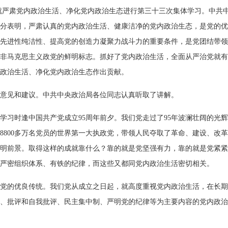
午就严肃党内政治生活、净化党内政治生态进行第三十三次集体学习。中共
充分表明，严肃认真的党内政治生活、健康洁净的党内政治生态，是党的
先进性纯洁性、提高党的创造力凝聚力战斗力的重要条件，是党团结带领
非马克思主义政党的鲜明标志。抓好了党内政治生活，全面从严治党就有
政治生活、净化党内政治生态作出贡献。
见和建议。中共中央政治局各位同志认真听取了讲解。
时逢中国共产党成立95周年前夕。我们党走过了95年波澜壮阔的光辉
8800多万名党员的世界第一大执政党，带领人民夺取了革命、建设、改
明前景。取得这样的成就靠什么？靠的就是党坚强有力，靠的就是党紧紧
严密组织体系、有铁的纪律，而这些又都同党内政治生活密切相关。
的优良传统。我们党从成立之日起，就高度重视党内政治生活，在长期
、批评和自我批评、民主集中制、严明党的纪律等为主要内容的党内政治