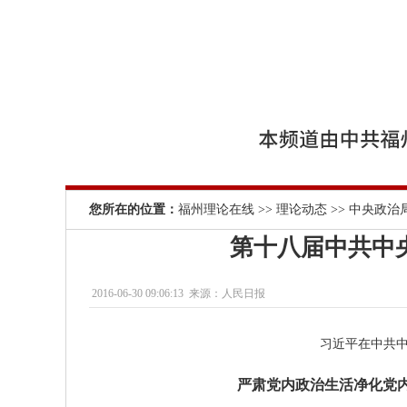
您所在的位置：
福州理论在线
>>
理论动态
>>
中央政治
第十八届中共中
2016-06-30 09:06:13
来源：人民日报
习近平在中共
严肃党内政治生活净化党