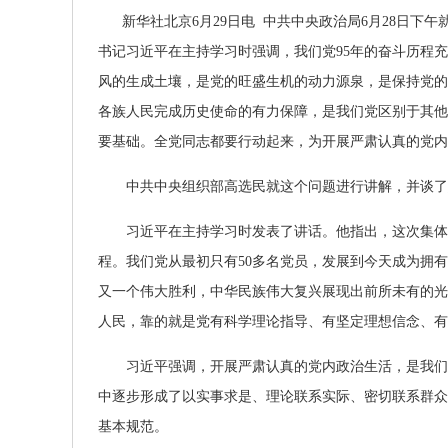
新华社北京6月29日电 中共中央政治局6月28日下
书记习近平在主持学习时强调，我们党95年的奋斗历程
风的生成土壤，是党的旺盛生机的动力源泉，是保持党的
各族人民完成历史使命的有力保障，是我们党区别于其他
要基础。全党同志都要行动起来，为开展严肃认真的党内
中共中央组织部高选民就这个问题进行讲解，并谈了意
习近平在主持学习时发表了讲话。他指出，这次集体学习
程。我们党从最初只有50多名党员，发展到今天成为拥有
又一个伟大胜利，中华民族伟大复兴展现出前所未有的光
人民，靠的就是党有科学理论指导、有坚定理想信念、有
习近平强调，开展严肃认真的党内政治生活，是我们党
中逐步形成了以实事求是、理论联系实际、密切联系群众
基本规范。