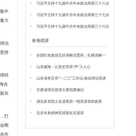
习近平主持十九届中共中央政治局第三十八次
集体学习
集中
习近平主持十九届中共中央政治局第三十七次
集体学习
量力
习近平主持十九届中共中央政治局第三十六次
集体学习
各地优讲
球治
坚持
全国红色旅游五好讲解员贾莉：扎根讲解一
线，宣讲那抹“香山红”
山东威海：让党史宣讲“声”入人心
球经
山东省枣庄市“一二三”工作法 推动理论宣讲
提档升级
海合
甘肃省理论宣讲大赛初赛侧记
新兴
湖北多名院士走进基层一线宣讲党的政策
北京冬奥精神宣讲团在京巡讲
，打
会阐
合作