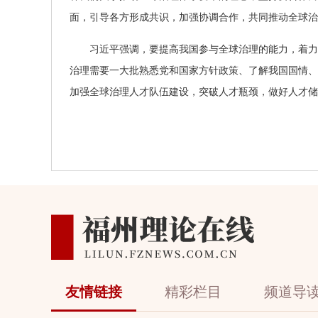
面，引导各方形成共识，加强协调合作，共同推动全球治
习近平强调，要提高我国参与全球治理的能力，着力增
治理需要一大批熟悉党和国家方针政策、了解我国国情、
加强全球治理人才队伍建设，突破人才瓶颈，做好人才储
友情链接
精彩栏目
频道导