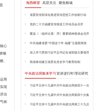
海西瞭望
高层关注
聚焦榕城
贡
省委宣传部深化推进宣传思想工作创新行动
党的二十大福建宣传报道工作动员会召开
重温《〈福州古厝〉序》重要精神座谈会召开
中共福建省委“中国这十年·福建”主题新闻发
核心
布会举行
深入学习贯彻习近平总书记在省部级主要领导
资银
干部专题研讨班上的重要讲话精神 在新时代
败、
新征程中扎扎实实做好福建事情
我省推动建立场景化党史学习教育机制
中央政治局集体学习
宣讲进行时
理论研究
运用
习近平主持十九届中共中央政治局第四十一次
实现
集体学习并发表重要讲话
济治
习近平主持十九届中共中央政治局第四十次集
体学习
气候
习近平主持十九届中共中央政治局第三十九次
集体学习