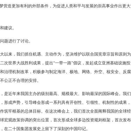
国梦营造更加有利的外部条件，为促进人类和平与发展的崇高事业作出更大
和建议。
问题进行了讨论。
以来，我们抓住机遇、主动作为，坚决维护以联合国宪章宗旨和原则为
二次世界大战胜利成果，提出“一带一路”倡议，发起成立亚洲基础设施投
和治理机制改革，积极参与制定海洋、极地、网络、外空、核安全、反腐
不公正不合理的安排。
是近年来我国主办的级别最高、规模最大、影响最深的国际峰会。我们
，形成声势，引导峰会形成一系列具有开创性、引领性、机制性的成果，
作筑牢根基的总体目标。在这次峰会上，我们首次全面阐释我国的全球经
球宏观政策协调的突出位置，首次形成全球多边投资规则框架，首次发布
，在二十国集团发展史上留下了深刻的中国印记。